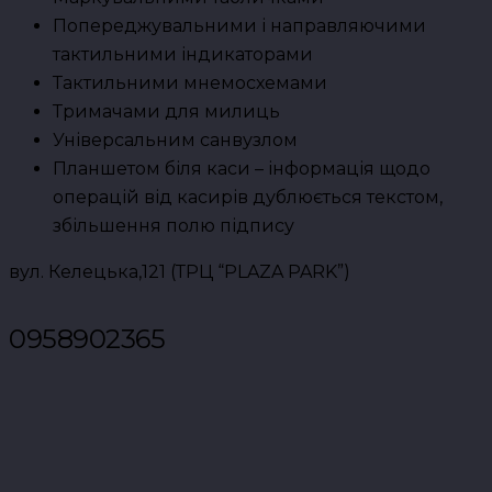
Попереджувальними і направляючими
тактильними індикаторами
Тактильними мнемосхемами
Тримачами для милиць
Універсальним санвузлом
Планшетом біля каси – інформація щодо
операцій від касирів дублюється текстом,
збільшення полю підпису
вул. Келецька,121 (ТРЦ “PLAZA PARK”)
0958902365