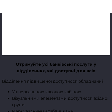
Отримуйте усі банківські послуги у
відділеннях, які доступні для всіх
Відділення підвищеної доступності обладнанні:
Універсальною касовою кабіною
Візуальними елементами доступності вхідної
групи
Маркувальними табличками