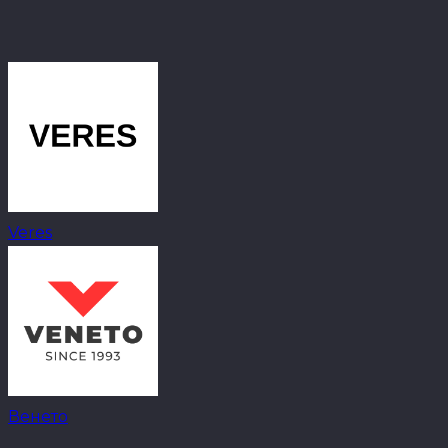
Veres
Венето