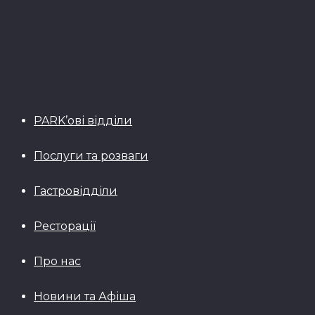
PARK’ові відділи
Послуги та розваги
Гастровідділи
Ресторації
Про нас
Новини та Афіша